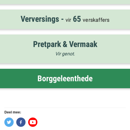
Verversings -
65
vir
verskaffers
Pretpark & Vermaak
Vir genot.
Borggeleenthede
Deel mee:
Klik
Klik
Klik
om
om
om
te
te
te