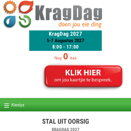
KragDag 2027
5-7 Augustus 2027
8:00 - 17:00
0
Nog
dae
≡
Kieslys
STAL UIT OORSIG
KRAGDAG 2027