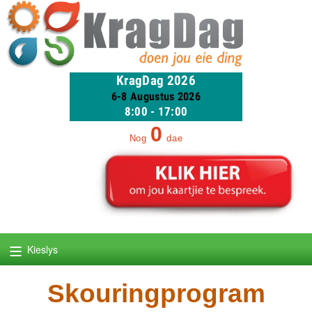
KragDag 2026
6-8 Augustus 2026
8:00 - 17:00
0
Nog
dae
≡
Kieslys
Skouringprogram