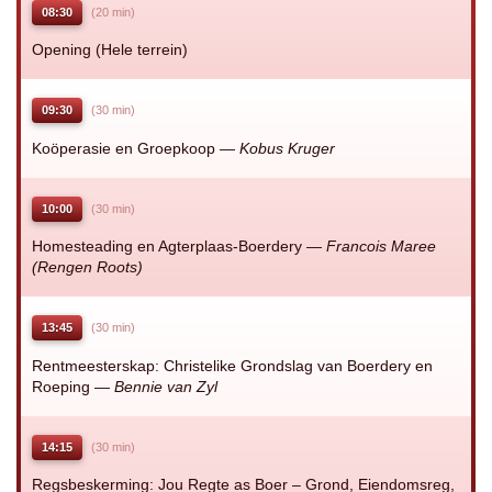
08:30
(20 min)
Opening (Hele terrein)
09:30
(30 min)
Koöperasie en Groepkoop —
Kobus Kruger
10:00
(30 min)
Homesteading en Agterplaas-Boerdery —
Francois Maree
(Rengen Roots)
13:45
(30 min)
Rentmeesterskap: Christelike Grondslag van Boerdery en
Roeping —
Bennie van Zyl
14:15
(30 min)
Regsbeskerming: Jou Regte as Boer – Grond, Eiendomsreg,