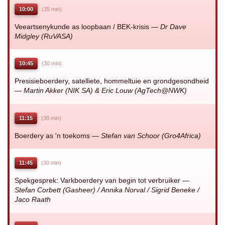
10:00
(35 min)
Veeartsenykunde as loopbaan / BEK-krisis —
Dr Dave
Midgley (RuVASA)
10:45
(30 min)
Presisieboerdery, satelliete, hommeltuie en grondgesondheid
—
Martin Akker (NIK SA) & Eric Louw (AgTech@NWK)
11:15
(30 min)
Boerdery as 'n toekoms —
Stefan van Schoor (Gro4Africa)
11:45
(30 min)
Spekgesprek: Varkboerdery van begin tot verbruiker —
Stefan Corbett (Gasheer) / Annika Norval / Sigrid Beneke /
Jaco Raath