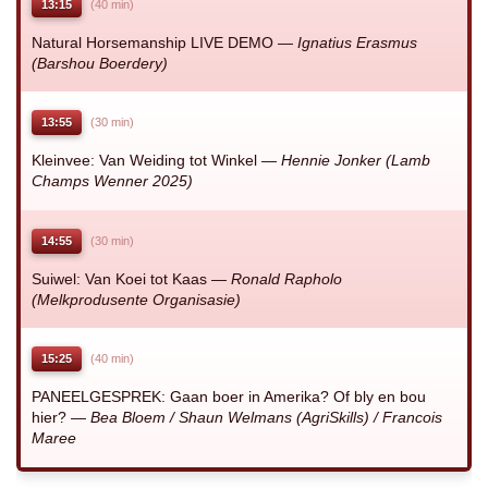
13:15
(40 min)
Natural Horsemanship LIVE DEMO —
Ignatius Erasmus
(Barshou Boerdery)
13:55
(30 min)
Kleinvee: Van Weiding tot Winkel —
Hennie Jonker (Lamb
Champs Wenner 2025)
14:55
(30 min)
Suiwel: Van Koei tot Kaas —
Ronald Rapholo
(Melkprodusente Organisasie)
15:25
(40 min)
PANEELGESPREK: Gaan boer in Amerika? Of bly en bou
hier? —
Bea Bloem / Shaun Welmans (AgriSkills) / Francois
Maree