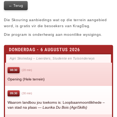
← Terug
Die Skouring aanbiedings wat op die terrein aangebied
word, is gratis vir die besoekers van KragDag.
Die program is onderhewig aan moontlike wysigings.
DONDERDAG - 6 AUGUSTUS 2026
Agri Skoledag – Leerders, Studente en Tuisonderwys
08:30
(20 min)
Opening (Hele terrein)
09:30
(30 min)
Waarom landbou jou toekoms is: Loopbaanmoontlikhede –
van stad na plaas —
Laurika Du Bois (AgriSkills)