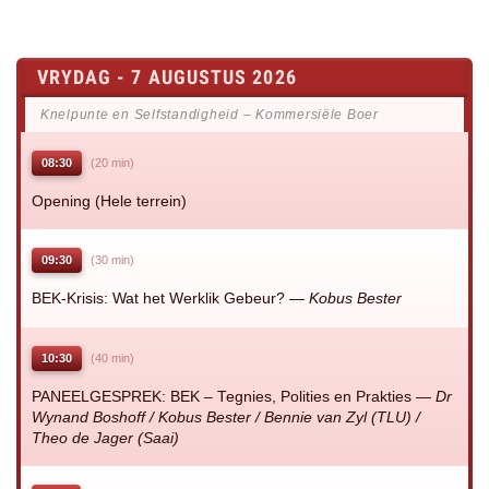
VRYDAG - 7 AUGUSTUS 2026
Knelpunte en Selfstandigheid – Kommersiële Boer
08:30
(20 min)
Opening (Hele terrein)
09:30
(30 min)
BEK-Krisis: Wat het Werklik Gebeur? —
Kobus Bester
10:30
(40 min)
PANEELGESPREK: BEK – Tegnies, Polities en Prakties —
Dr
Wynand Boshoff / Kobus Bester / Bennie van Zyl (TLU) /
Theo de Jager (Saai)