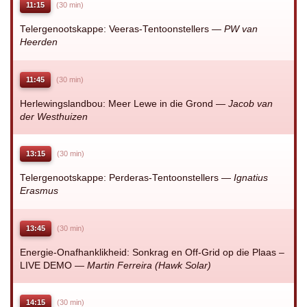
11:15
(30 min)
Telergenootskappe: Veeras-Tentoonstellers —
PW van
Heerden
11:45
(30 min)
Herlewingslandbou: Meer Lewe in die Grond —
Jacob van
der Westhuizen
13:15
(30 min)
Telergenootskappe: Perderas-Tentoonstellers —
Ignatius
Erasmus
13:45
(30 min)
Energie-Onafhanklikheid: Sonkrag en Off-Grid op die Plaas –
LIVE DEMO —
Martin Ferreira (Hawk Solar)
14:15
(30 min)