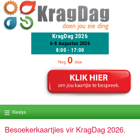
KragDag 2026
6-8 Augustus 2026
8:00 - 17:00
0
Nog
dae
≡
Kieslys
Besoekerkaartjies vir KragDag 2026.