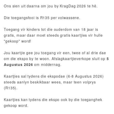
Ons sien uit daarna om jou by KragDag 2026 te hê.
Die toegangsfooi is R135 per volwassene.
Toegang vir kinders tot die ouderdom van 18 jaar is
gratis, maar daar moet steeds gratis kaartjies vir hulle
"gekoop" word!
Jou kaartjie gee jou toegang vir een, twee of al drie dae
om die ekspo by te woon. Afslagkaartjieverkope sluit op
5
Augustus 2026
om middernag.
Kaartjies sal tydens die ekspodae (6-8 Augustus 2026)
steeds aanlyn beskikbaar wees, maar teen volprys
(R135).
Kaartjies kan tydens die ekspo ook by die toeganghek
gekoop word.